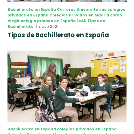
Bachillerato en España
Carreras Universitarias
colegios
privados en España
Colegios Privados en Madrid
como
elegir colegio privado en España
EvAU
Tipos de
Bachillerato
11 mayo 2021
Tipos de Bachillerato en España
Bachillerato en España
colegios privados en España