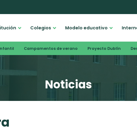
titución
Colegios
Modelo educativo
Intern
nfantil
Campamentos de verano
Proyecto Dublín
De
Noticias
ra