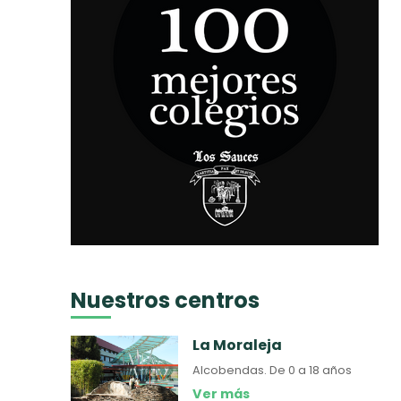
Nuestros centros
La Moraleja
Alcobendas.
De 0 a 18 años
Ver más