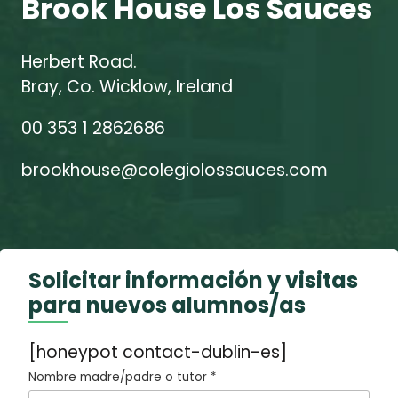
Brook House Los Sauces
Herbert Road.
Bray, Co. Wicklow, Ireland
00 353 1 2862686
brookhouse@colegiolossauces.com
Solicitar información y visitas
para nuevos alumnos/as
[honeypot contact-dublin-es]
Nombre madre/padre o tutor *