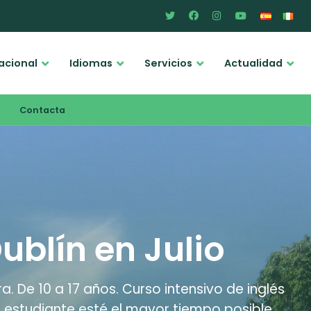
acional
Idiomas
Servicios
Actualidad
Contacta
ublín en Julio
 De 10 a 17 años. Curso intensivo de inglés
el estudiante esté el mayor tiempo posible