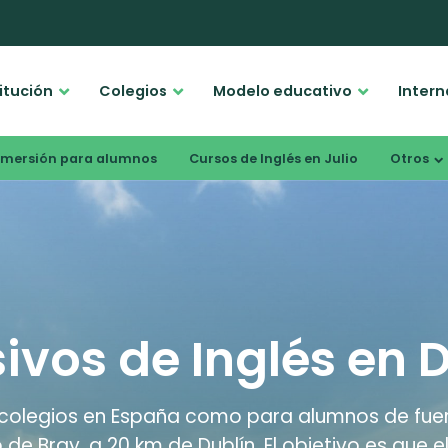
titución
Colegios
Modelo educativo
Intern
nmersión para alumnos
Cursos de Inglés en Julio
Otros
ivos de Inglés en D
colegios en España como para alumnos de fuera.
o de Bray, a 20 km de Dublín. El objetivo es que 