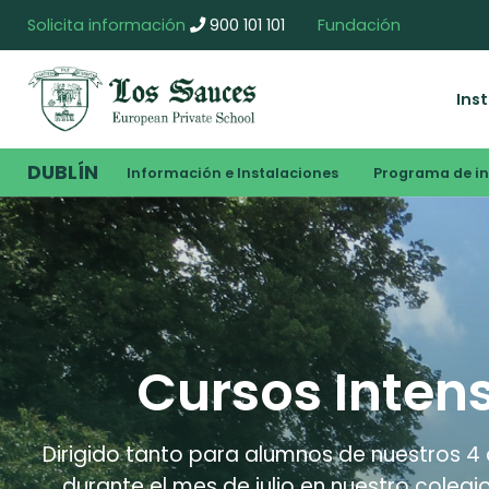
Solicita información
900 101 101
Fundación
Ins
DUBLÍN
Información e Instalaciones
Programa de i
Cursos Intens
Dirigido tanto para alumnos de nuestros 4 
durante el mes de julio en nuestro colegi