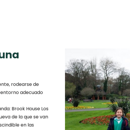
 una
ente, rodearse de
l entorno adecuado
landa: Brook House Los
ueva de la que se van
cindible en las