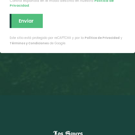
Control española en el modo descrito en nuestra
Política de
Privacidad
.
Este sitio está protegido por reCAPTCHA y por la
Política de Privacidad
y
Términos y Condiciones
de Google.