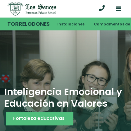
TORRELODONES
Instalaciones
Campamentos de 
Conciliación y Trato
Familiar
Perfil del alumno