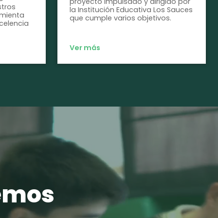
proyecto impulsado y dirigido por
tros
la Institución Educativa Los Sauces
amienta
que cumple varios objetivos.
celencia
Ver más
cemos