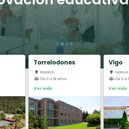
Torrelodones
Vigo
Madrid
Galicia
De 0 a 18 años
De 3 a 
Ver más
Ver más