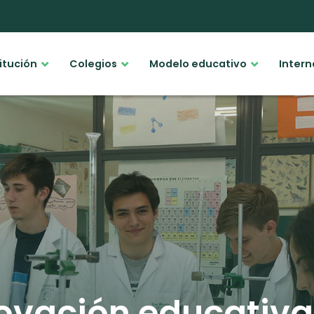
titución
Colegios
Modelo educativo
Intern
novación educativa