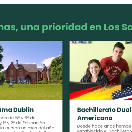
mas, una prioridad en Los S
ama Dublín
Bachillerato Dual
Americano
nos de 5º y 6º de
 y 1º y 2º de Educación
Desde hace años hemos
ia cursan un mes del año
establecido el Bachillerat