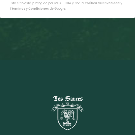
Este sitio está protegido por reCAPTCHA y por la
Política de Privacidad
y
Términos y Condiciones
de Google.