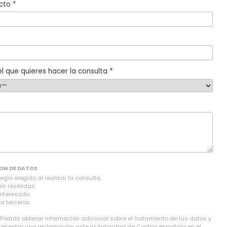
cto *
l que quieres hacer la consulta *
ON DE DATOS
gio elegido al realizar la consulta.
es recibidas.
interesado.
a terceros.
 Podrás obtener información adicional sobre el tratamiento de tus datos y
presentar una reclamación ante la Autoridad de Control española en el