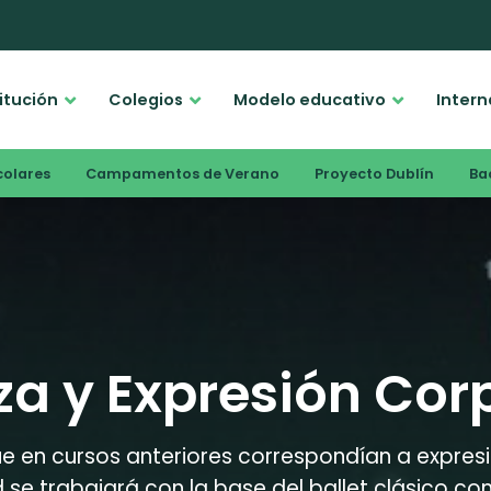
titución
Colegios
Modelo educativo
Intern
colares
Campamentos de Verano
Proyecto Dublín
Bac
a y Expresión Cor
 en cursos anteriores correspondían a expresió
dad se trabajará con la base del ballet clásico 