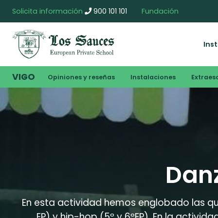
Solicita información
900 101 101
Fundación
Ins
VIGO
Opiniones y reseñas
Instalaciones
Extraes
Danz
En esta actividad hemos englobado las que
EP) y hip-hop (5º y 6ºEP). En la activi