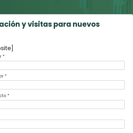
mación y visitas para nuevos
site]
 *
or *
cto *