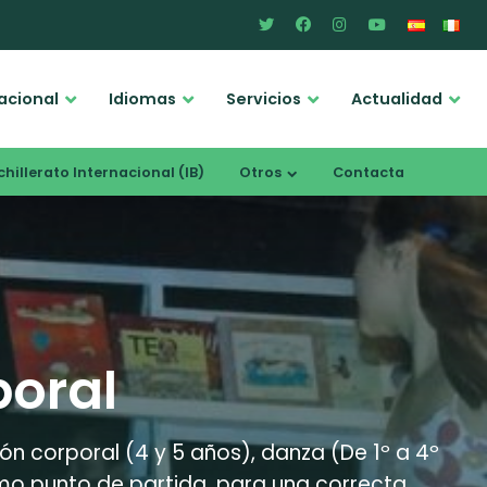
acional
Idiomas
Servicios
Actualidad
hillerato Internacional (IB)
Otros
Contacta
poral
n corporal (4 y 5 años), danza (De 1º a 4º
como punto de partida, para una correcta