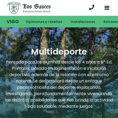
VIGO
Opiniones y reseñas
Instalaciones
Extraes
Multideporte
Pensada para los alumnos desde los 4 años a 6º Ed.
Primaria, basada en la orientación e iniciación
deportiva, además de la relación con el entorno
natural. Se desarrollará desde un enfoque
psicomotricista del deporte, explorando,
investigando, pero fundamentalmente vivenciando
las distintas posibilidades que nos brinda la actividad
física saludable, mediante juegos.