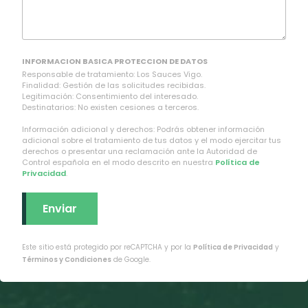
INFORMACION BASICA PROTECCION DE DATOS
Responsable de tratamiento: Los Sauces Vigo.
Finalidad: Gestión de las solicitudes recibidas.
Legitimación: Consentimiento del interesado.
Destinatarios: No existen cesiones a terceros.
Información adicional y derechos: Podrás obtener información
adicional sobre el tratamiento de tus datos y el modo ejercitar tus
derechos o presentar una reclamación ante la Autoridad de
Control española en el modo descrito en nuestra
Política de
Privacidad
.
Este sitio está protegido por reCAPTCHA y por la
Política de Privacidad
y
Términos y Condiciones
de Google.