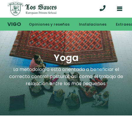
VIGO
Opiniones y reseñas
Instalaciones
Extraes
Yoga
La metodología está orientada a beneficiar el
correcto control postural, así como el trabajo de
relajación entre los más pequeños.