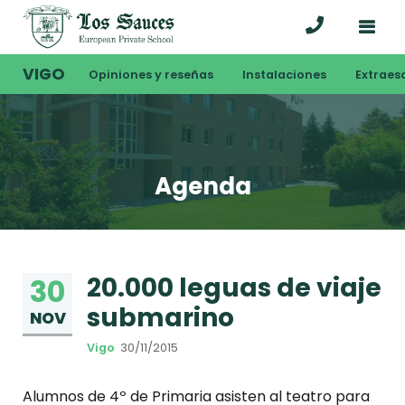
VIGO
Opiniones y reseñas
Instalaciones
Extraes
Agenda
20.000 leguas de viaje
30
submarino
NOV
Vigo
30/11/2015
Alumnos de 4º de Primaria asisten al teatro para