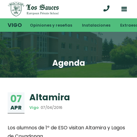
VIGO
Opiniones y reseñas
Instalaciones
Extraes
Agenda
Altamira
07
APR
Vigo
07/04/2016
Los alumnos de 1º de ESO visitan Altamira y Lagos
de Covadonga.