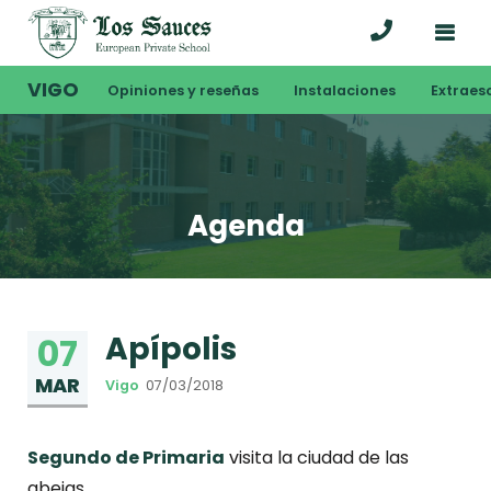
VIGO
Opiniones y reseñas
Instalaciones
Extraes
Agenda
Apípolis
07
MAR
Vigo
07/03/2018
Segundo de Primaria
visita la ciudad de las
abejas.