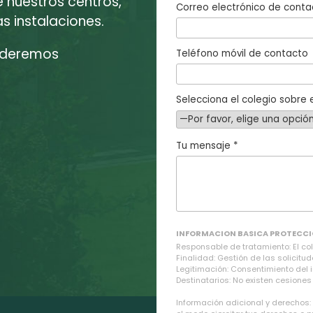
e nuestros centros,
Correo electrónico de conta
 instalaciones.
enderemos
Teléfono móvil de contacto
Selecciona el colegio sobre e
Tu mensaje *
INFORMACION BASICA PROTECCI
Responsable de tratamiento: El cole
Finalidad: Gestión de las solicitud
Legitimación: Consentimiento del 
Destinatarios: No existen cesiones 
Información adicional y derechos: