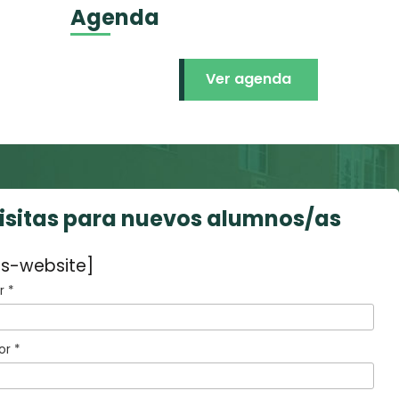
Agenda
Ver agenda
visitas para nuevos alumnos/as
s-website]
 *
or *