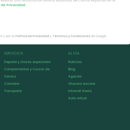
presentar una reclamación ante la Autoridad de Control española en el
a de Privacidad
.
HA y por la
Política de Privacidad
y
Términos y Condiciones
de Google.
SERVICIOS
AL DÍA
Deporte y clases especiales
Noticias
Campamentos y Cursos de
Blog
Verano
Agenda
Comedor
Glosario escolar
Transporte
Intranet Alexia
Aula virtual