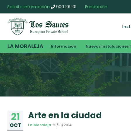
Solicita información
900 101 101
Fundación
Ins
LA MORALEJA
Información
Nuevas Instalaciones I
Arte en la ciudad
21
OCT
La Moraleja
21/10/2014