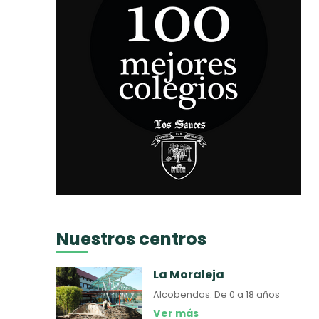
Nuestros centros
La Moraleja
Alcobendas.
De 0 a 18 años
Ver más