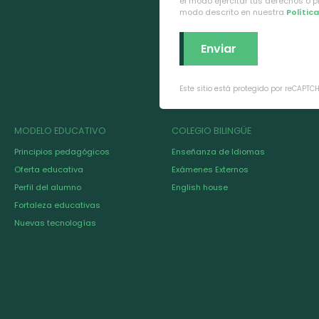
el modo ejercitar tus derechos o 
modo descrito en nuestra
Polític
Este sitio está protegido por reCAPTC
MODELO EDUCATIVO
COLEGIO BILINGÜE
Principios pedagógicos
Enseñanza de Idiomas
Oferta educativa
Exámenes Externos
Perfil del alumno
English house
Fortaleza educativas
Nuevas tecnologías