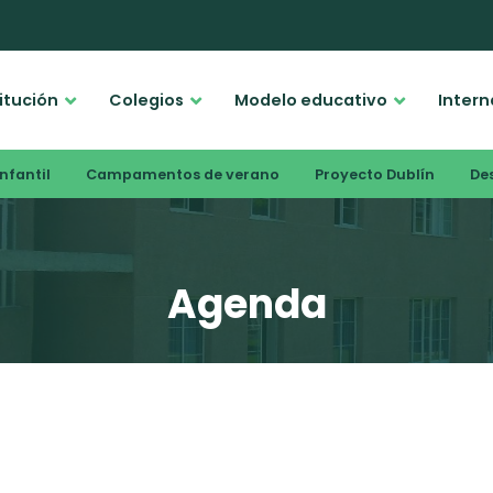
titución
Colegios
Modelo educativo
Intern
nfantil
Campamentos de verano
Proyecto Dublín
De
Agenda