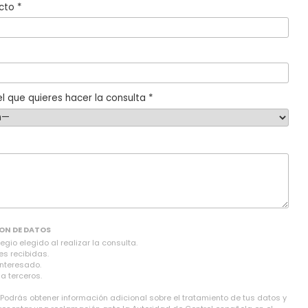
cto *
l que quieres hacer la consulta *
ON DE DATOS
gio elegido al realizar la consulta.
es recibidas.
interesado.
a terceros.
 Podrás obtener información adicional sobre el tratamiento de tus datos y