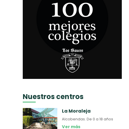
Nuestros centros
La Moraleja
Alcobendas.
De 0 a 18 años
Ver más