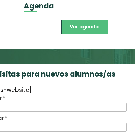
Agenda
Ver agenda
visitas para nuevos alumnos/as
s-website]
 *
or *