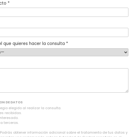
cto *
l que quieres hacer la consulta *
ON DE DATOS
gio elegido al realizar la consulta.
es recibidas.
interesado.
a terceros.
 Podrás obtener información adicional sobre el tratamiento de tus datos y