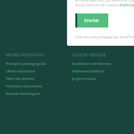
el modo ejercitar tus derechos o 
modo descrito en nuestra
Polític
Este sitio está protegido por reCAPTC
MODELO EDUCATIVO
COLEGIO BILINGÜE
Principios pedagógicos
Enseñanza de Idiomas
Oferta educativa
Exámenes Externos
Perfil del alumno
English house
Fortaleza educativas
Nuevas tecnologías