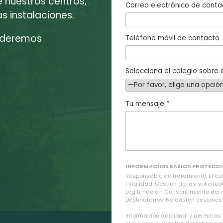
e nuestros centros,
Correo electrónico de conta
 instalaciones.
enderemos
Teléfono móvil de contacto
Selecciona el colegio sobre e
Tu mensaje *
INFORMACION BASICA PROTECCI
Responsable de tratamiento: El cole
Finalidad: Gestión de las solicitud
Legitimación: Consentimiento del 
Destinatarios: No existen cesiones 
Información adicional y derechos: