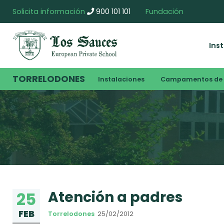
Solicita información
900 101 101
Fundación
Ins
TORRELODONES
Instalaciones
Campamentos de 
Atención a padres
25
FEB
Torrelodones
25/02/2012