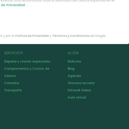
presentar una reclamación ante la Autoridad de Control española en el
a de Privacidad
.
HA y por la
Política de Privacidad
y
Términos y Condiciones
de Google.
SERVICIOS
AL DÍA
Deporte y clases especiales
Noticias
Campamentos y Cursos de
Blog
Verano
Agenda
Comedor
Glosario escolar
Transporte
Intranet Alexia
Aula virtual