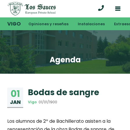
VIGO
Opiniones y reseñas
Instalaciones
Extraes
Agenda
Bodas de sangre
01
JAN
Vigo
01/01/1900
Los alumnos de 2º de Bachillerato asisten a la
representación de la obra Bodas de sangre, de