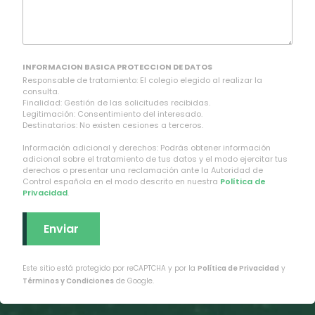
INFORMACION BASICA PROTECCION DE DATOS
Responsable de tratamiento: El colegio elegido al realizar la
consulta.
Finalidad: Gestión de las solicitudes recibidas.
Legitimación: Consentimiento del interesado.
Destinatarios: No existen cesiones a terceros.
Información adicional y derechos: Podrás obtener información
adicional sobre el tratamiento de tus datos y el modo ejercitar tus
derechos o presentar una reclamación ante la Autoridad de
Control española en el modo descrito en nuestra
Política de
Privacidad
.
Este sitio está protegido por reCAPTCHA y por la
Política de Privacidad
y
Términos y Condiciones
de Google.