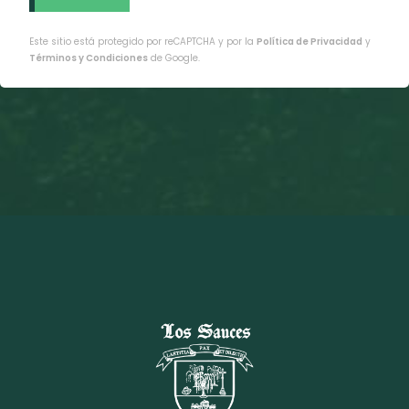
Este sitio está protegido por reCAPTCHA y por la
Política de Privacidad
y
Términos y Condiciones
de Google.