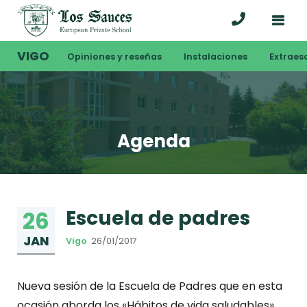
VIGO
Opiniones y reseñas
Instalaciones
Extraes
Agenda
Escuela de padres
26
JAN
Vigo
26/01/2017
Nueva sesión de la Escuela de Padres que en esta
ocasión aborda los «Hábitos de vida saludables».