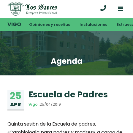
VIGO
Opiniones y reseñas
Instalaciones
Extraes
Agenda
Escuela de Padres
25
APR
Vigo
25/04/2019
Quinta sesión de la Escuela de padres,
«Cambiología para padres y madres», a cargo de