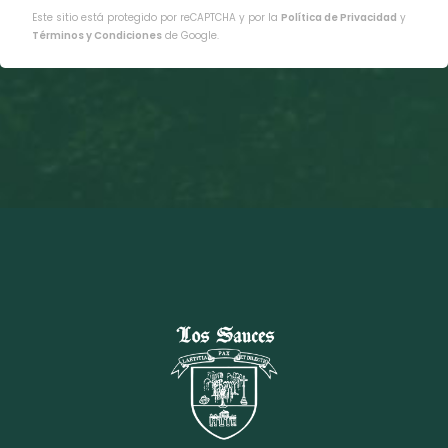
Este sitio está protegido por reCAPTCHA y por la
Política de Privacidad
y
Términos y Condiciones
de Google.