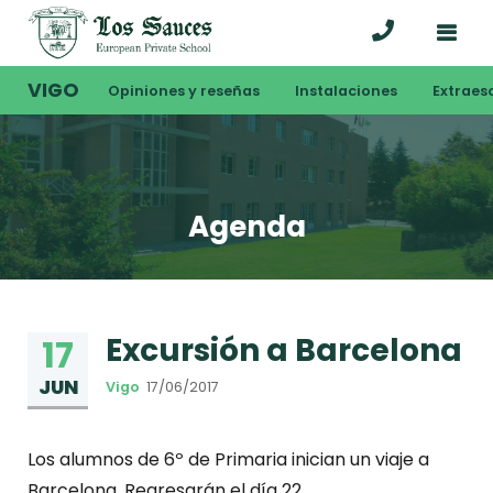
VIGO
Opiniones y reseñas
Instalaciones
Extraes
Agenda
Excursión a Barcelona
17
JUN
Vigo
17/06/2017
Los alumnos de 6º de Primaria inician un viaje a
Barcelona. Regresarán el día 22.