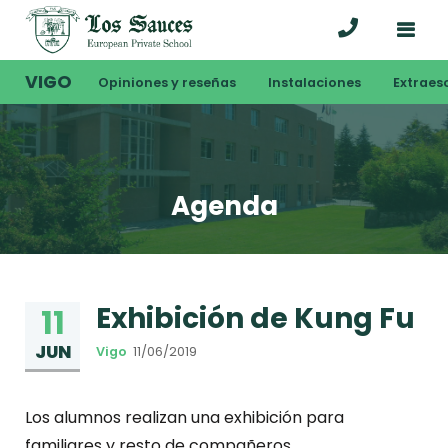
VIGO
Opiniones y reseñas
Instalaciones
Extraes
Agenda
Exhibición de Kung Fu
11
JUN
Vigo
11/06/2019
Los alumnos realizan una exhibición para
familiares y resto de compañeros.