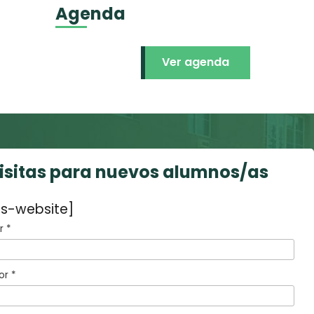
Agenda
Ver agenda
visitas para nuevos alumnos/as
s-website]
 *
or *