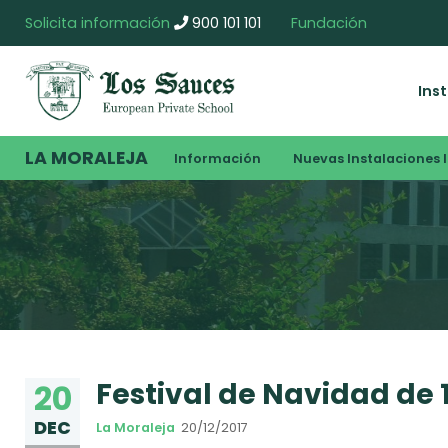
Solicita información
900 101 101
Fundación
Ins
LA MORALEJA
Información
Nuevas Instalaciones I
Festival de Navidad de 1
20
DEC
La Moraleja
20/12/2017