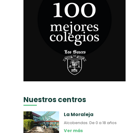
Nuestros centros
La Moraleja
Alcobendas.
De 0 a 18 años
Ver más