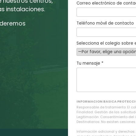
e nuestros centros,
Correo electrónico de conta
 instalaciones.
enderemos
Teléfono móvil de contacto
Selecciona el colegio sobre e
Tu mensaje *
INFORMACION BASICA PROTECCI
Responsable de tratamiento: El cole
Finalidad: Gestión de las solicitud
Legitimación: Consentimiento del 
Destinatarios: No existen cesiones 
Información adicional y derechos: