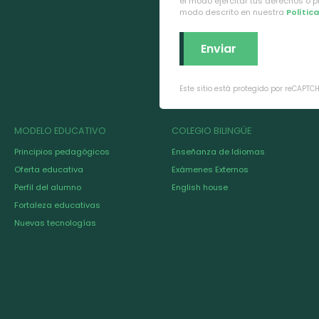
el modo ejercitar tus derechos o 
modo descrito en nuestra
Polític
Este sitio está protegido por reCAPTC
MODELO EDUCATIVO
COLEGIO BILINGÜE
Principios pedagógicos
Enseñanza de Idiomas
Oferta educativa
Exámenes Externos
Perfil del alumno
English house
Fortaleza educativas
Nuevas tecnologías