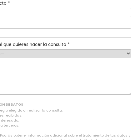
cto *
l que quieres hacer la consulta *
ON DE DATOS
gio elegido al realizar la consulta.
es recibidas.
interesado.
a terceros.
 Podrás obtener información adicional sobre el tratamiento de tus datos y