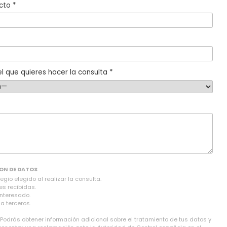
cto *
l que quieres hacer la consulta *
ON DE DATOS
gio elegido al realizar la consulta.
es recibidas.
interesado.
a terceros.
 Podrás obtener información adicional sobre el tratamiento de tus datos y