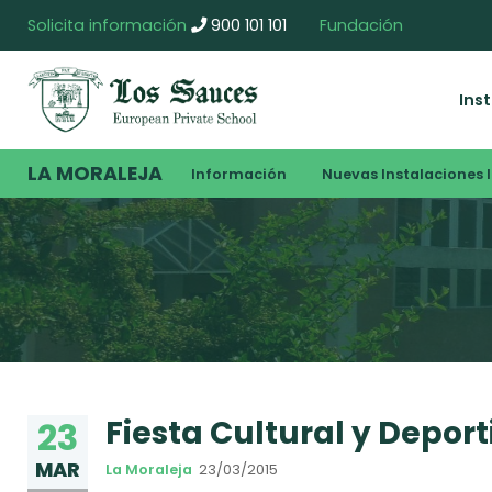
Solicita información
900 101 101
Fundación
Ins
LA MORALEJA
Información
Nuevas Instalaciones I
Fiesta Cultural y Deport
23
MAR
La Moraleja
23/03/2015