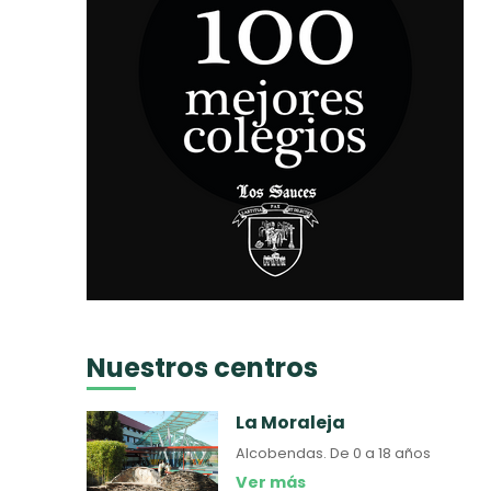
Nuestros centros
La Moraleja
Alcobendas.
De 0 a 18 años
Ver más