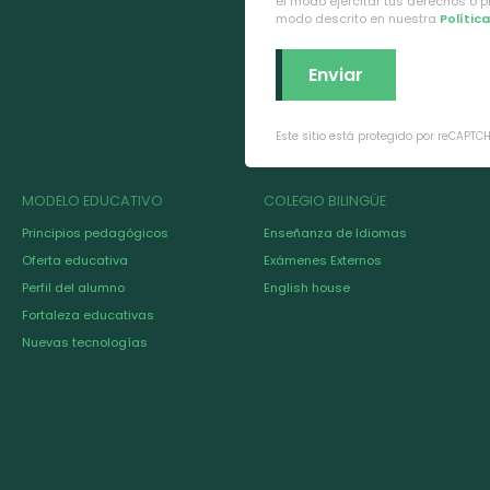
el modo ejercitar tus derechos o 
modo descrito en nuestra
Polític
Este sitio está protegido por reCAPTC
MODELO EDUCATIVO
COLEGIO BILINGÜE
Principios pedagógicos
Enseñanza de Idiomas
Oferta educativa
Exámenes Externos
Perfil del alumno
English house
Fortaleza educativas
Nuevas tecnologías