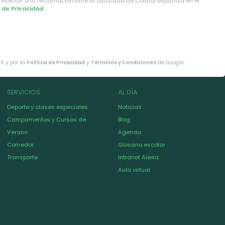
presentar una reclamación ante la Autoridad de Control española en el
a de Privacidad
.
HA y por la
Política de Privacidad
y
Términos y Condiciones
de Google.
SERVICIOS
AL DÍA
Deporte y clases especiales
Noticias
Campamentos y Cursos de
Blog
Verano
Agenda
Comedor
Glosario escolar
Transporte
Intranet Alexia
Aula virtual