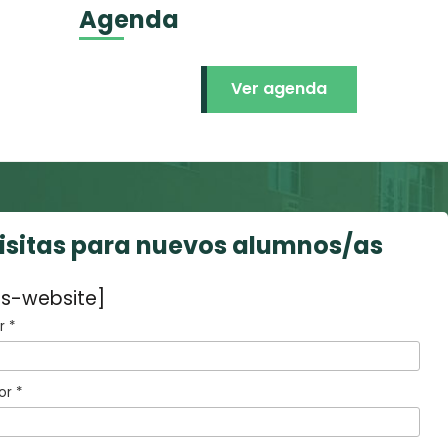
Agenda
Ver agenda
visitas para nuevos alumnos/as
s-website]
 *
or *