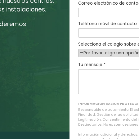
e nuestros centros,
Correo electrónico de conta
 instalaciones.
enderemos
Teléfono móvil de contacto
Selecciona el colegio sobre e
Tu mensaje *
INFORMACION BASICA PROTECCI
Responsable de tratamiento: El cole
Finalidad: Gestión de las solicitud
Legitimación: Consentimiento del 
Destinatarios: No existen cesiones 
Información adicional y derechos: