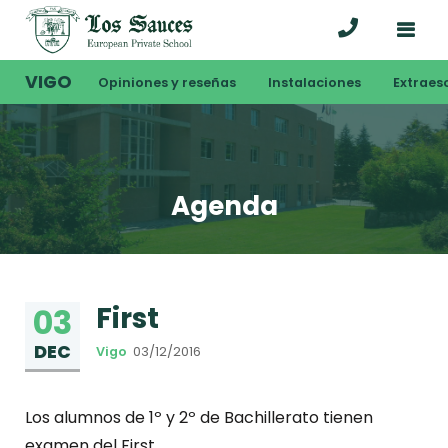
VIGO
Opiniones y reseñas
Instalaciones
Extraes
Agenda
First
03
DEC
Vigo
03/12/2016
Los alumnos de 1º y 2º de Bachillerato tienen
examen del First.