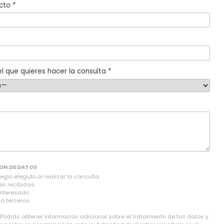
cto *
l que quieres hacer la consulta *
ON DE DATOS
gio elegido al realizar la consulta.
es recibidas.
interesado.
a terceros.
 Podrás obtener información adicional sobre el tratamiento de tus datos y