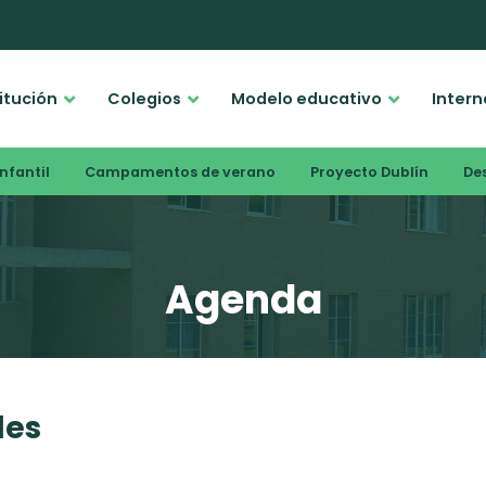
titución
Colegios
Modelo educativo
Intern
nfantil
Campamentos de verano
Proyecto Dublín
De
Agenda
les