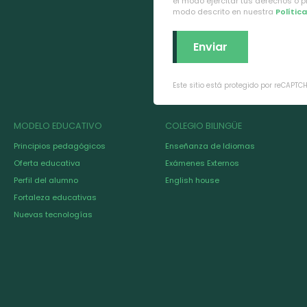
el modo ejercitar tus derechos o 
modo descrito en nuestra
Polític
Este sitio está protegido por reCAPTC
MODELO EDUCATIVO
COLEGIO BILINGÜE
Principios pedagógicos
Enseñanza de Idiomas
Oferta educativa
Exámenes Externos
Perfil del alumno
English house
Fortaleza educativas
Nuevas tecnologías