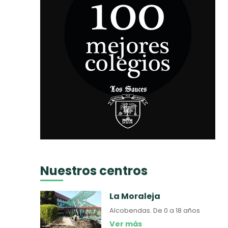
Nuestros centros
La Moraleja
Alcobendas.
De 0 a 18 años
Ver más