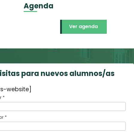
Agenda
Ver agenda
visitas para nuevos alumnos/as
s-website]
 *
or *