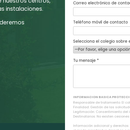
e nuestros centros,
Correo electrónico de conta
 instalaciones.
enderemos
Teléfono móvil de contacto
Selecciona el colegio sobre e
Tu mensaje *
INFORMACION BASICA PROTECCI
Responsable de tratamiento: El cole
Finalidad: Gestión de las solicitud
Legitimación: Consentimiento del 
Destinatarios: No existen cesiones 
Información adicional y derechos: