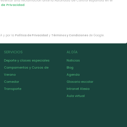
presentar una reclamación ante la Autoridad de Control española en el
a de Privacidad
.
HA y por la
Política de Privacidad
y
Términos y Condiciones
de Google.
SERVICIOS
AL DÍA
Deporte y clases especiales
Noticias
Campamentos y Cursos de
Blog
Verano
Agenda
Comedor
Glosario escolar
Transporte
Intranet Alexia
Aula virtual