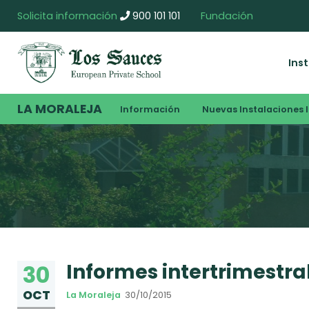
Solicita información
900 101 101
Fundación
Ins
LA MORALEJA
Información
Nuevas Instalaciones I
Informes intertrimestra
30
OCT
La Moraleja
30/10/2015