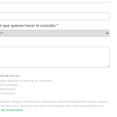
l que quieres hacer la consulta *
ON DE DATOS
gio elegido al realizar la consulta.
es recibidas.
interesado.
a terceros.
 Podrás obtener información adicional sobre el tratamiento de tus datos y
presentar una reclamación ante la Autoridad de Control española en el
a de Privacidad
.