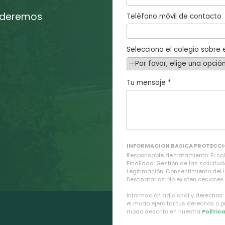
enderemos
Teléfono móvil de contacto
Selecciona el colegio sobre e
Tu mensaje *
INFORMACION BASICA PROTECCI
Responsable de tratamiento: El cole
Finalidad: Gestión de las solicitud
Legitimación: Consentimiento del 
Destinatarios: No existen cesiones 
Información adicional y derechos:
el modo ejercitar tus derechos o 
modo descrito en nuestra
Polític