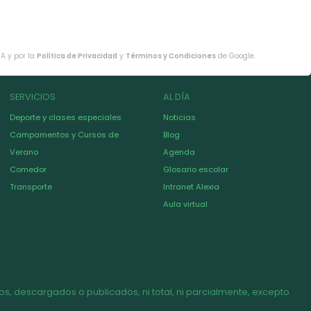
HA y por la
Política de Privacidad
y
Términos y Condiciones
de Google.
SERVICIOS
AL DÍA
Deporte y clases especiales
Noticias
Campamentos y Cursos de
Blog
Verano
Agenda
Comedor
Glosario escolar
Transporte
Intranet Alexia
Aula virtual
s, descargados o publicados, ni total, ni parcialmente, excepto