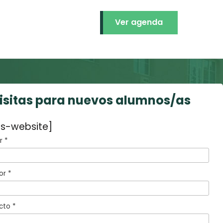
Ver agenda
visitas para nuevos alumnos/as
s-website]
 *
or *
cto *