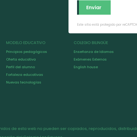
Este sitio está protegido por reCAPTC
MODELO EDUCATIVO
COLEGIO BILINGÜE
Principios pedagógicos
Enseñanza de Idiomas
Oferta educativa
Exámenes Externos
Perfil del alumno
English house
Fortaleza educativas
Nuevas tecnologías
nidos de esta web no pueden ser copiados, reproducidos, distribuido