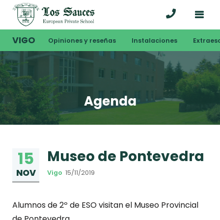
VIGO
Opiniones y reseñas
Instalaciones
Extraes
Agenda
Museo de Pontevedra
15
NOV
Vigo
15/11/2019
Alumnos de 2º de ESO visitan el Museo Provincial
de Pontevedra.