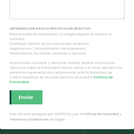
INFORMACION BASICA PROTECCION DE DATOS
Responsable de tratamiento: El colegio elegido al realizar la
consulta.
Finalidad: Gestión de las solicitudes recibidas.
Legitimación: Consentimiento del interesado.
Destinatarios: No existen cesiones a terceros.
Información adicional y derechos: Podrás obtener información
adicional sobre el tratamiento de tus datos y el modo ejercitar tus
derechos o presentar una reclamación ante la Autoridad de
Control española en el modo descrito en nuestra
Política de
Privacidad
.
Este sitio está protegido por reCAPTCHA y por la
Política de Privacidad
y
Términos y Condiciones
de Google.