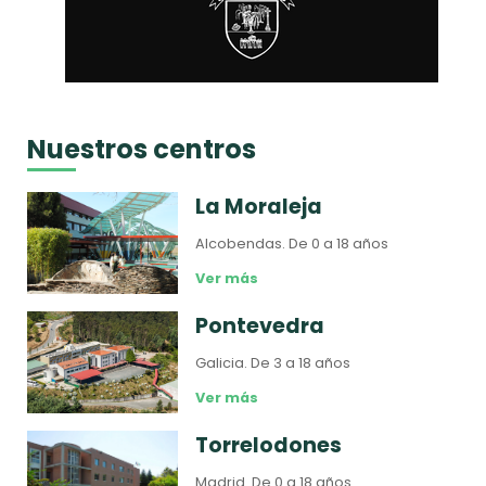
Nuestros centros
La Moraleja
Alcobendas.
De 0 a 18 años
Ver más
Pontevedra
Galicia.
De 3 a 18 años
Ver más
Torrelodones
Madrid.
De 0 a 18 años