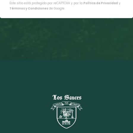
Este sitio está protegido por reCAPTCHA y por la
Política de Privacidad
y
Términos y Condiciones
de Google.