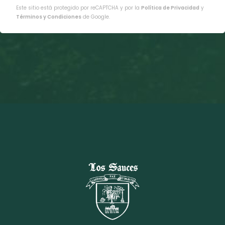
Este sitio está protegido por reCAPTCHA y por la
Política de Privacidad
y
Términos y Condiciones
de Google.