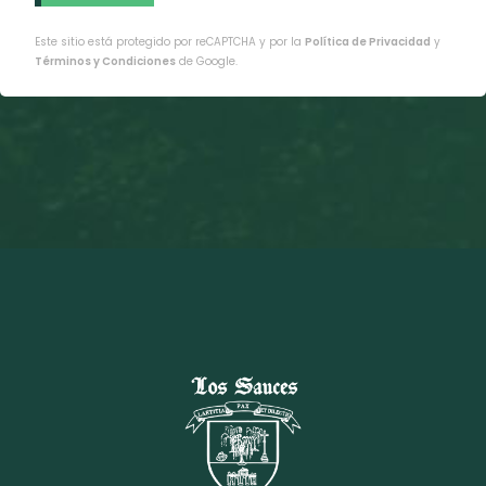
Este sitio está protegido por reCAPTCHA y por la
Política de Privacidad
y
Términos y Condiciones
de Google.