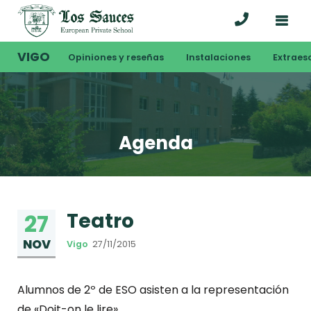
VIGO
Opiniones y reseñas
Instalaciones
Extraes
Agenda
Teatro
27
NOV
Vigo
27/11/2015
Alumnos de 2º de ESO asisten a la representación
de «Doit-on le lire».