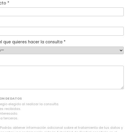
cto *
l que quieres hacer la consulta *
ON DE DATOS
gio elegido al realizar la consulta.
es recibidas.
interesado.
a terceros.
 Podrás obtener información adicional sobre el tratamiento de tus datos y