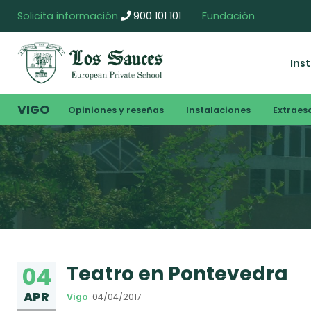
Solicita información
900 101 101
Fundación
Ins
VIGO
Opiniones y reseñas
Instalaciones
Extraes
Teatro en Pontevedra
04
APR
Vigo
04/04/2017