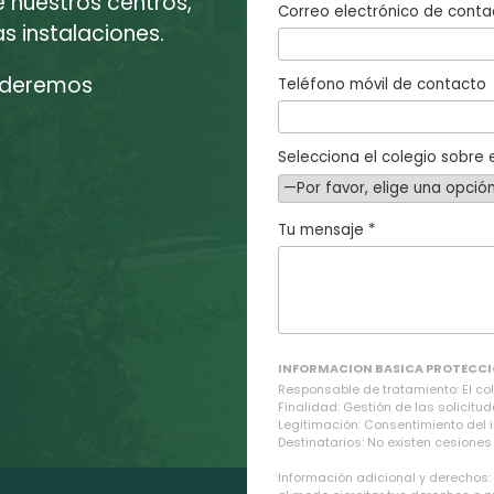
e nuestros centros,
Correo electrónico de conta
 instalaciones.
enderemos
Teléfono móvil de contacto
Selecciona el colegio sobre e
Tu mensaje *
INFORMACION BASICA PROTECCI
Responsable de tratamiento: El cole
Finalidad: Gestión de las solicitud
Legitimación: Consentimiento del 
Destinatarios: No existen cesiones 
Información adicional y derechos: