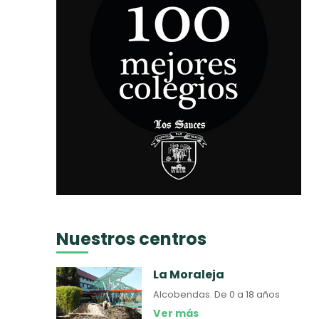
Nuestros centros
La Moraleja
Alcobendas.
De 0 a 18 años
Ver más