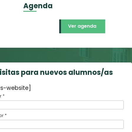
Agenda
Ver agenda
visitas para nuevos alumnos/as
s-website]
 *
or *