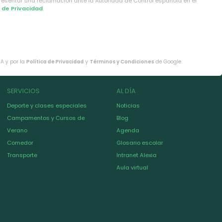
presentar una reclamación ante la Autoridad de Control española en el
a de Privacidad
.
HA y por la
Política de Privacidad
y
Términos y Condiciones
de Google.
SERVICIOS
AL DÍA
Deporte y clases especiales
Noticias
Campamentos y Cursos de
Blog
Verano
Agenda
Comedor
Glosario escolar
Transporte
Intranet Alexia
Aula virtual