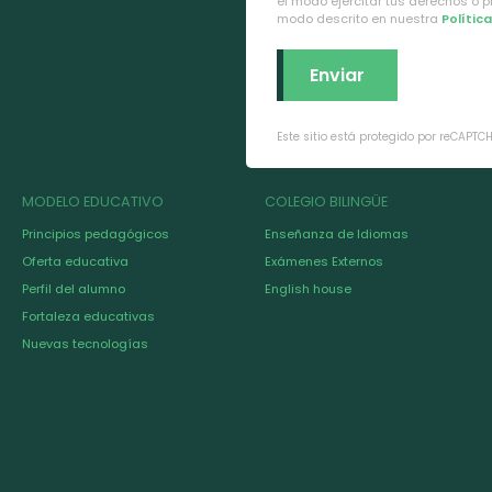
el modo ejercitar tus derechos o 
modo descrito en nuestra
Polític
Este sitio está protegido por reCAPTC
MODELO EDUCATIVO
COLEGIO BILINGÜE
Principios pedagógicos
Enseñanza de Idiomas
Oferta educativa
Exámenes Externos
Perfil del alumno
English house
Fortaleza educativas
Nuevas tecnologías