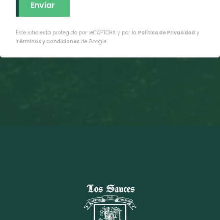
Este sitio está protegido por reCAPTCHA y por la
Política de Privacidad
y
Términos y Condiciones
de Google.