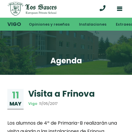
VIGO
Opiniones y reseñas
Instalaciones
Extraes
Agenda
Visita a Frinova
11
MAY
Vigo
11/05/2017
Los alumnos de 4º de Primaria-B realizarán una
visita guiada a las instalaciones de Frinova,