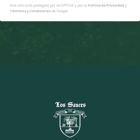
Este sitio está protegido por reCAPTCHA y por la
Política de Privacidad
y
Términos y Condiciones
de Google.