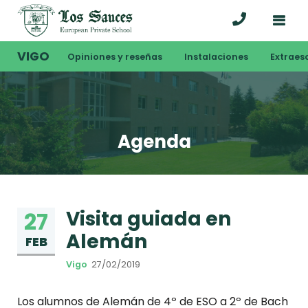
VIGO
Opiniones y reseñas
Instalaciones
Extraes
Agenda
Visita guiada en
27
Alemán
FEB
Vigo
27/02/2019
Los alumnos de Alemán de 4º de ESO a 2º de Bach