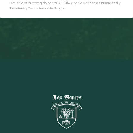
Este sitio está protegido por reCAPTCHA y por la
Política de Privacidad
y
Términos y Condiciones
de Google.