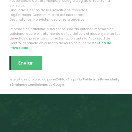
Responsable de tratamiento: El colegio elegido al realizar la
consulta.
Finalidad: Gestión de las solicitudes recibidas.
Legitimación: Consentimiento del interesado.
Destinatarios: No existen cesiones a terceros.
Información adicional y derechos: Podrás obtener información
adicional sobre el tratamiento de tus datos y el modo ejercitar tus
derechos o presentar una reclamación ante la Autoridad de
Control española en el modo descrito en nuestra
Política de
Privacidad
.
Este sitio está protegido por reCAPTCHA y por la
Política de Privacidad
y
Términos y Condiciones
de Google.