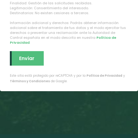
Finalidad: Gestión de las solicitudes recibidas.
Legitimación: Consentimiento del interesado.
Destinatarios: No existen cesiones a terceros.
Información adicional y derechos: Podrás obtener información
adicional sobre el tratamiento de tus datos y el modo ejercitar tus
derechos o presentar una reclamación ante la Autoridad de
Control española en el modo descrito en nuestra
Política de
Privacidad
.
Este sitio está protegido por reCAPTCHA y por la
Política de Privacidad
y
Términos y Condiciones
de Google.