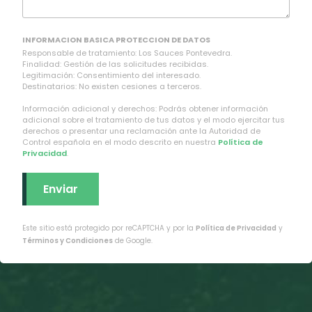
INFORMACION BASICA PROTECCION DE DATOS
Responsable de tratamiento: Los Sauces Pontevedra.
Finalidad: Gestión de las solicitudes recibidas.
Legitimación: Consentimiento del interesado.
Destinatarios: No existen cesiones a terceros.
Información adicional y derechos: Podrás obtener información
adicional sobre el tratamiento de tus datos y el modo ejercitar tus
derechos o presentar una reclamación ante la Autoridad de
Control española en el modo descrito en nuestra
Política de
Privacidad
.
Este sitio está protegido por reCAPTCHA y por la
Política de Privacidad
y
Términos y Condiciones
de Google.