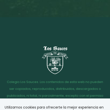
Colegio Los Sauces. Los contenidos de esta web no pueden
ser copiados, reproducidos, distribuidos, descargados o
publicados, ni total, ni parcialmente, excepto con el permiso
escrito de la dirección del Colegio Los Sauces.
Utilizamos cookies para ofrecerte la mejor experiencia en
Aviso
Política de
Política de
Acceso