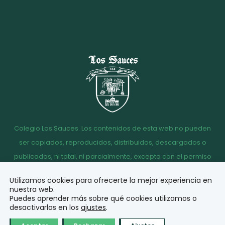
Colegio Los Sauces. Los contenidos de esta web no pueden
ser copiados, reproducidos, distribuidos, descargados o
publicados, ni total, ni parcialmente, excepto con el permiso
escrito de la dirección del Colegio Los Sauces.
Utilizamos cookies para ofrecerte la mejor experiencia en
Aviso
Política de
Política de
Acceso
nuestra web.
legal
Privacidad
Cookies
correo
Puedes aprender más sobre qué cookies utilizamos o
desactivarlas en los
ajustes
.
© Diseño y desarrollo