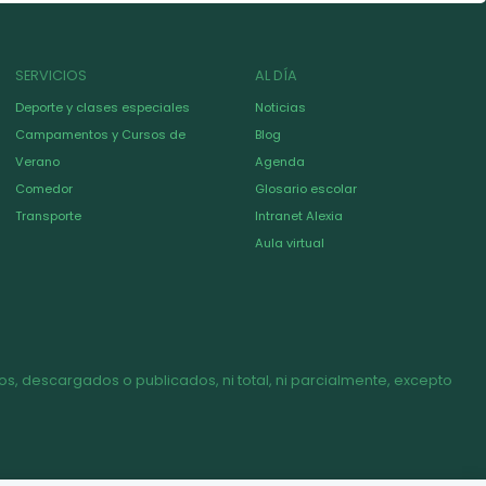
SERVICIOS
AL DÍA
Deporte y clases especiales
Noticias
Campamentos y Cursos de
Blog
Verano
Agenda
Comedor
Glosario escolar
Transporte
Intranet Alexia
Aula virtual
s, descargados o publicados, ni total, ni parcialmente, excepto