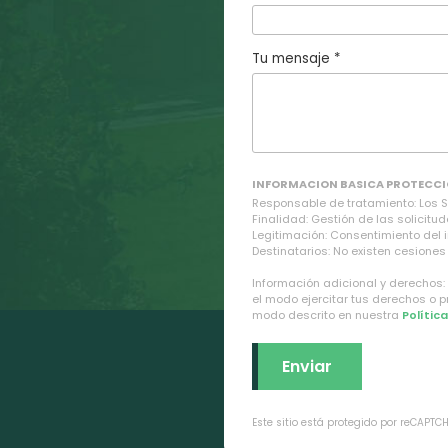
Tu mensaje *
INFORMACION BASICA PROTECCI
Responsable de tratamiento: Los 
Finalidad: Gestión de las solicitud
Legitimación: Consentimiento del 
Destinatarios: No existen cesiones 
Información adicional y derechos:
el modo ejercitar tus derechos o 
modo descrito en nuestra
Polític
Este sitio está protegido por reCAPTC