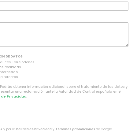
ON DE DATOS
Sauces Torrelodones.
es recibidas.
interesado.
a terceros.
 Podrás obtener información adicional sobre el tratamiento de tus datos y
presentar una reclamación ante la Autoridad de Control española en el
a de Privacidad
.
HA y por la
Política de Privacidad
y
Términos y Condiciones
de Google.