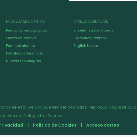
MODELO EDUCATIVO
COLEGIO BILINGÜE
Principios pedagógicos
Enseñanza de Idiomas
Oferta educativa
Exámenes Externos
Perfil del alumno
English house
Fortaleza educativas
Nuevas tecnologías
nidos de esta web no pueden ser copiados, reproducidos, distribuido
irección del Colegio Los Sauces.
 Privacidad
Política de Cookies
Acceso correo