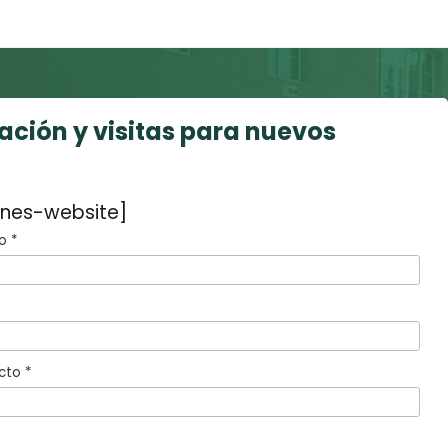
mación y visitas para nuevos
ones-website]
o *
cto *