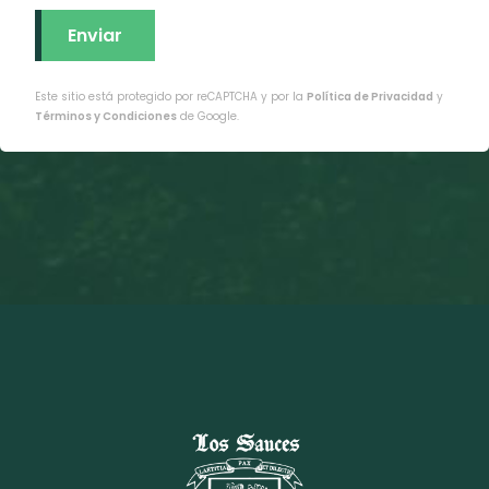
Este sitio está protegido por reCAPTCHA y por la
Política de Privacidad
y
Términos y Condiciones
de Google.