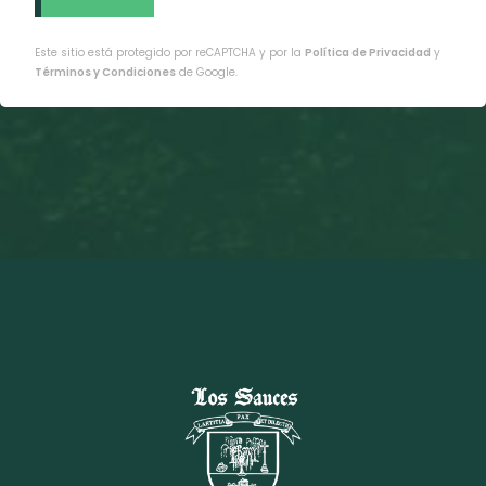
Este sitio está protegido por reCAPTCHA y por la
Política de Privacidad
y
Términos y Condiciones
de Google.