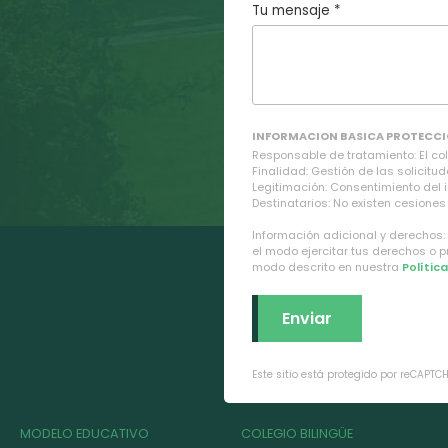
Tu mensaje *
INFORMACION BASICA PROTECCI
Responsable de tratamiento: El cole
Finalidad: Gestión de las solicitud
Legitimación: Consentimiento del 
Destinatarios: No existen cesiones 
Información adicional y derechos:
el modo ejercitar tus derechos o 
modo descrito en nuestra
Polític
Este sitio está protegido por reCAPTC
MODELO EDUCATIVO
COLEGIO BILINGÜE