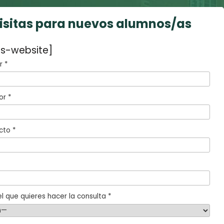
visitas para nuevos alumnos/as
s-website]
 *
or *
cto *
l que quieres hacer la consulta *