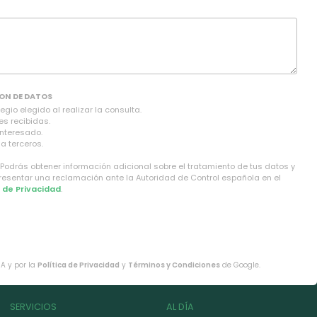
ON DE DATOS
gio elegido al realizar la consulta.
es recibidas.
interesado.
a terceros.
 Podrás obtener información adicional sobre el tratamiento de tus datos y
presentar una reclamación ante la Autoridad de Control española en el
a de Privacidad
.
HA y por la
Política de Privacidad
y
Términos y Condiciones
de Google.
SERVICIOS
AL DÍA