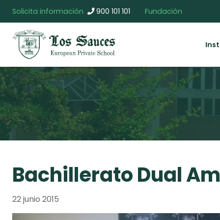
Solicita información
900 101 101
Fundación
Ins
Bachillerato Dual A
22 junio 2015