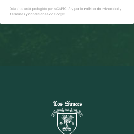
Este sitio está protegido por reCAPTCHA y por la
Política de Privacidad
y
Términos y Condiciones
de Google.