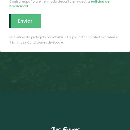
Control española en el modo descrito en nuestra
Política de
Privacidad
.
Este sitio está protegido por reCAPTCHA y por la
Política de Privacidad
y
Términos y Condiciones
de Google.