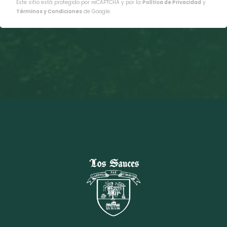
Este sitio está protegido por reCAPTCHA y por la
Política de Privacidad
y
Términos y Condiciones
de Google.