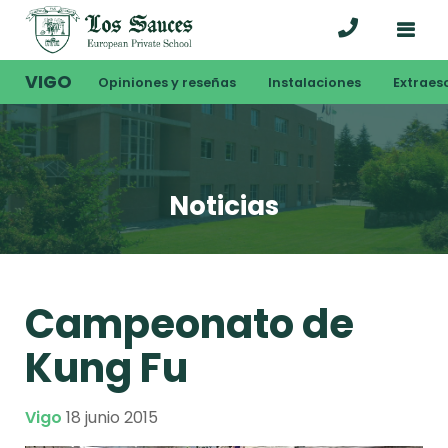
VIGO
Opiniones y reseñas
Instalaciones
Extraes
Noticias
Campeonato de
Kung Fu
Vigo
18 junio 2015