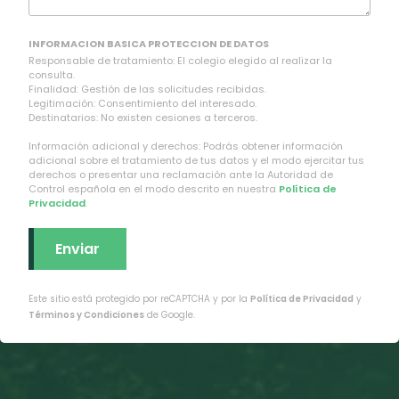
INFORMACION BASICA PROTECCION DE DATOS
Responsable de tratamiento: El colegio elegido al realizar la
consulta.
Finalidad: Gestión de las solicitudes recibidas.
Legitimación: Consentimiento del interesado.
Destinatarios: No existen cesiones a terceros.
Información adicional y derechos: Podrás obtener información
adicional sobre el tratamiento de tus datos y el modo ejercitar tus
derechos o presentar una reclamación ante la Autoridad de
Control española en el modo descrito en nuestra
Política de
Privacidad
.
Este sitio está protegido por reCAPTCHA y por la
Política de Privacidad
y
Términos y Condiciones
de Google.