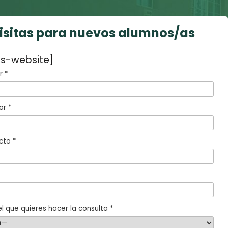
visitas para nuevos alumnos/as
s-website]
 *
or *
cto *
l que quieres hacer la consulta *