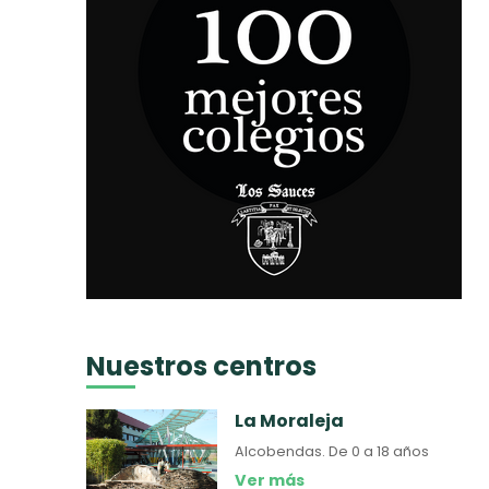
Nuestros centros
La Moraleja
Alcobendas.
De 0 a 18 años
Ver más