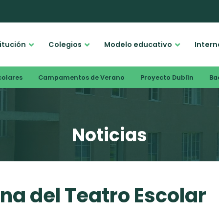
titución
Colegios
Modelo educativo
Intern
colares
Campamentos de Verano
Proyecto Dublín
Bac
Noticias
a del Teatro Escolar