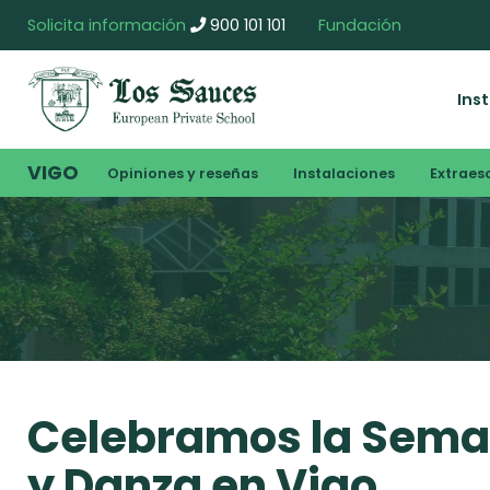
Solicita información
900 101 101
Fundación
Ins
VIGO
Opiniones y reseñas
Instalaciones
Extraes
Celebramos la Seman
y Danza en Vigo