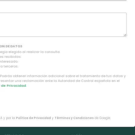
ON DE DATOS
gio elegido al realizar la consulta.
es recibidas.
interesado.
a terceros.
 Podrás obtener información adicional sobre el tratamiento de tus datos y
presentar una reclamación ante la Autoridad de Control española en el
a de Privacidad
.
HA y por la
Política de Privacidad
y
Términos y Condiciones
de Google.