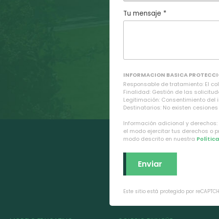
Tu mensaje *
INFORMACION BASICA PROTECCI
Responsable de tratamiento: El cole
Finalidad: Gestión de las solicitud
Legitimación: Consentimiento del 
Destinatarios: No existen cesiones 
Información adicional y derechos:
el modo ejercitar tus derechos o 
modo descrito en nuestra
Polític
Este sitio está protegido por reCAPTC